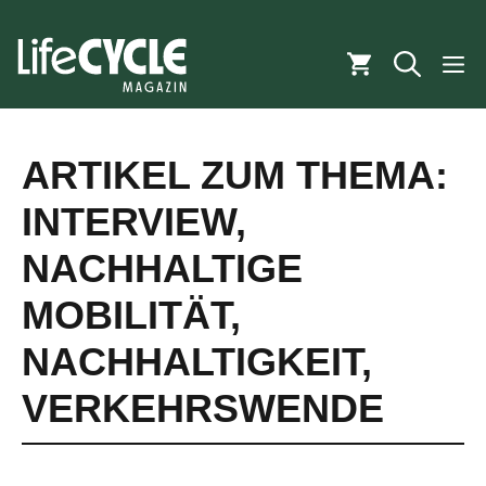
Zum
Inhalt
M
springen
ARTIKEL ZUM THEMA:
INTERVIEW
,
NACHHALTIGE
MOBILITÄT
,
NACHHALTIGKEIT
,
VERKEHRSWENDE