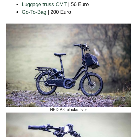
Luggage truss CMT
| 56 Euro
Go-To-Bag
| 200 Euro
NBD P8i black/silver