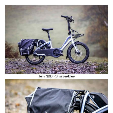
Tern NBD P8i silver/Blue