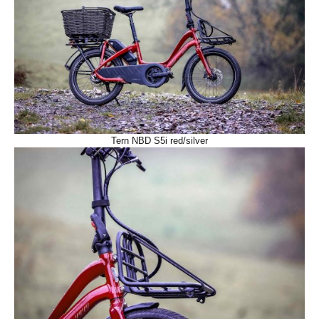
Tern NBD S5i red/silver