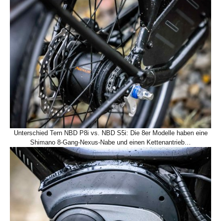
Unterschied Tern NBD P8i vs. NBD S5i: Die 8er Modelle haben eine
Shimano 8-Gang-Nexus-Nabe und einen Kettenantrieb…