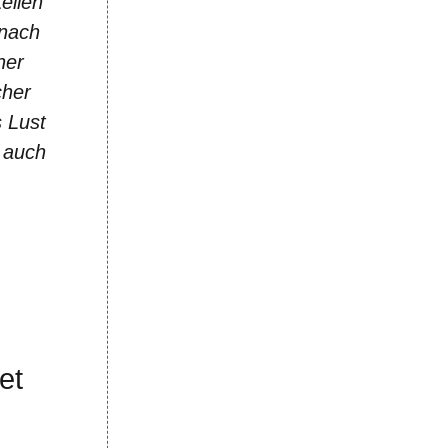
eilen
 nach
ner
cher
 Lust
r auch
et