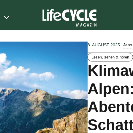
Jens
8. AUGUST 2025
Lesen, sehen & hören
Klima
Alpen:
Abent
Schat