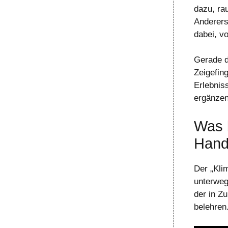
dazu, ra
Anderers
dabei, v
Gerade d
Zeigefin
Erlebnis
ergänzen
Was 
Hand
Der „Kli
unterwegs
der in Z
belehren