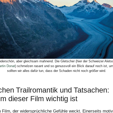
derschön, aber gleichsam mahnend. Die Gletscher (hier der Schweizer Aletsc
rtin Donat
) schmelzen rasant und so genussvoll ein Blick darauf noch ist, 
sollten wir alles dafür tun, dass der Schaden nicht noch größer wird.
chen Trailromantik und Tatsachen:
 dieser Film wichtig ist
n Film, der widersprüchliche Gefühle weckt. Einerseits motivi