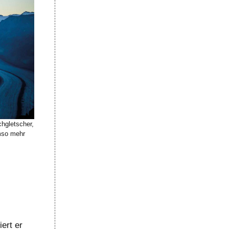
hgletscher,
umso mehr
ert er