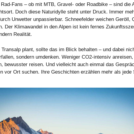
e Rad-Fans – ob mit MTB, Gravel- oder Roadbike – sind die 
tsort. Doch diese Naturidylle steht unter Druck. Immer m
urch Unwetter unpassierbar. Schneefelder weichen Geröll, 
n. Der Klimawandel in den Alpen ist kein fernes Zukunftssze
ndern Realität.
Transalp plant, sollte das im Blick behalten – und dabei nich
rfallen, sondern umdenken. Weniger CO2-intensiv anreisen, 
n, bewusster reisen. Und vielleicht auch einmal das Gesprä
 vor Ort suchen. Ihre Geschichten erzählen mehr als jede S