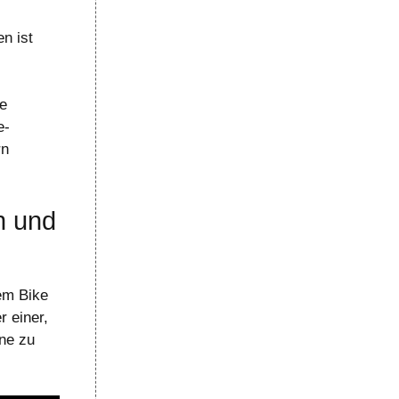
n ist
ne
e-
rn
n und
em Bike
r einer,
hne zu