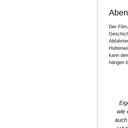
Abent
Der Film,
Geschich
Abfahrten
Hüttenwi
kann dem
hängen bl
Eig
wie 
auch 