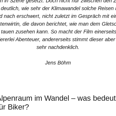
n in Szene gesetzt. Doch nicht nur zwischen den Z
 deutlich, wie sehr der Klimawandel solche Reisen
d nach erschwert, nicht zuletzt im Gespräch mit ei
tenwirtin, die davon berichtet, wie man dem Glets
 tauen zusehen kann. So macht der Film einerseits
ererlei Abenteuer, andererseits stimmt dieser abe
sehr nachdenklich.
Jens Böhm
Alpenraum im Wandel – was bedeut
ür Biker?