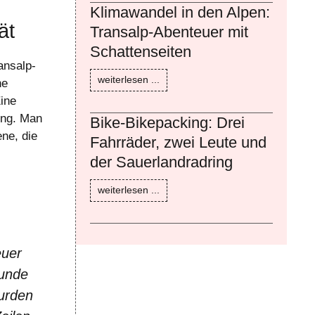
Klimawandel in den Alpen:
ät
Transalp-Abenteuer mit
Schattenseiten
ransalp-
weiterlesen ...
he
Eine
ung. Man
Bike-Bikepacking: Drei
ne, die
Fahrräder, zwei Leute und
der Sauerlandradring
weiterlesen ...
euer
runde
wurden