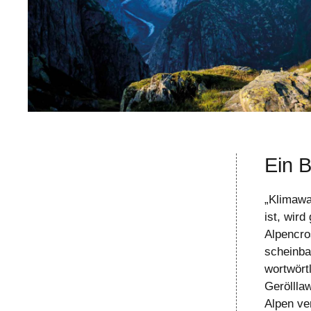
Ein B
„Klimawa
ist, wird
Alpencro
scheinba
wortwört
Geröllla
Alpen ve