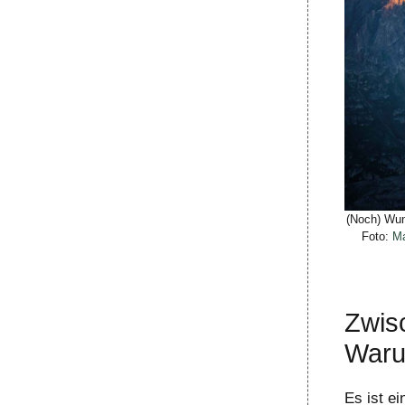
(Noch) Wun
Foto:
Ma
Zwis
Warum
Es ist ei