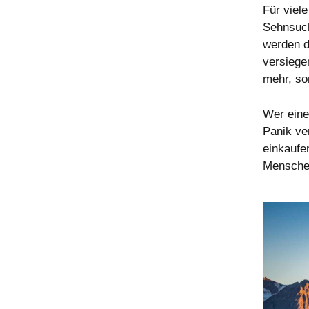
Für viel
Sehnsuch
werden d
versiege
mehr, so
Wer eine 
Panik ve
einkaufe
Menschen