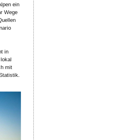
Alpen ein
ehr Wege
Quellen
nario
t in
lokal
ch mit
tatistik.