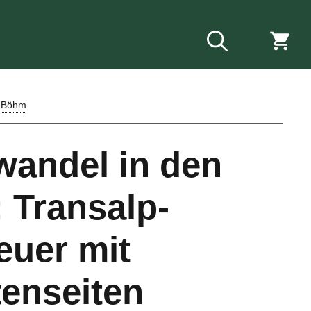
 Böhm
wandel in den
 Transalp-
euer mit
tenseiten