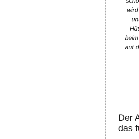
schö
wird
un
Hüt
beim
auf d
Der 
das f