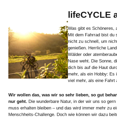
lifeCYCLE 
Was gibt es Schöneres, 
Mit dem Fahrrad bist du
nicht zu schnell, um nicht
genießen. Herrliche Land
Wälder oder atemberaube
Nase weht. Die Sonne, d
dich bis auf die Haut dur
mehr, als ein Hobby: Es 
viel mehr, als eine Fahrt
Wir wollen das, was wir so sehr lieben, so gut beha
nur geht.
Die wunderbare Natur, in der wir uns so ger
muss erhalten bleiben – und das wird immer mehr zu ei
Menschheits-Challenge. Doch wie können wir dazu bei