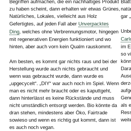
Blat
Begriffen aufmachen, die ein nachhaltiges Produkt
natü
zu haben scheint, dann erhalten wir etwas Grünes,
gar 
Natürliches, Lokales, vielleicht aus Holz
Gefertigtes, auf jeden Fall aber
Unverpacktes
Unbe
Ding
, welches ohne Verbrennungsmotor, hingegen
Carl
mit regenerativen Energien funktioniert und wo
hinten, aber auch vorn kein Qualm rauskommt.
im E
so v
könn
Am besten, es kommt gar nichts raus und bei der
Dara
Herstellung wurde auch nichts gebraucht und
Ause
wenn was gebraucht wurde, dann wurde es
derz
„upgecycelt“. „DIY“ war auch noch im Spiel. Wenn
aufg
man es nicht mehr braucht oder es kaputtgeht,
Gene
dann hinterlässt es keine Rückstände und muss
als 
nicht umständlich entsorgt werden. Bio könnte da
Ress
dran stehen, mindestens aber Öko, Fairtrade
weit
sowieso und wenn es richtig gut kommt, dann ist
es auch noch vegan.