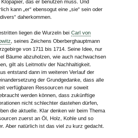
t Klopapier, das er benutzen muss. Und
rlich kann „er“ ebensogut eine „sie“ sein oder
„divers“ daherkommen.
stritten liegen die Wurzeln bei
Carl von
owitz
, seines Zeichens Oberberghauptmann
rzgebirge von 1711 bis 1714. Seine Idee, nur
iel Bäume abzuholzen, wie auch nachwachsen
en, gilt als Leitmotiv der Nachhaltigkeit.
us entstand dann im weiteren Verlauf der
inandersetzung der Grundgedanke, dass alle
eit verfügbaren Ressourcen nur soweit
ebraucht werden können, dass zukünftige
rationen nicht schlechter dastehen dürfen,
eben die aktuelle. Klar denken wir beim Thema
ourcen zuerst an Öl, Holz, Kohle und so
er. Aber natürlich ist das viel zu kurz gedacht.