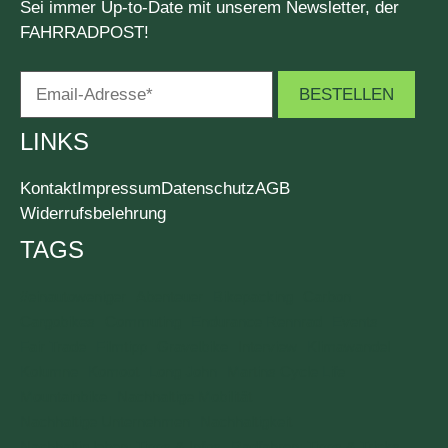
Sei immer Up-to-Date mit unserem Newsletter, der
FAHRRADPOST!
LINKS
Kontakt
Impressum
Datenschutz
AGB
Widerrufsbelehrung
TAGS
#einautoweniger
Abenteuer
Bikepacking
Carbon
Cargobikes
Commuting
Endurance Rennrad
Events
Fair Trade
Filmtipp
Gravelbike
Interview
Klimawandel
Kolumne
Komoot
Long John
Martins Cycle Life
Mountainbike
Nachhaltige Mobilität
Nachhaltige Unternehmen
Nachhaltigkeit
Nachhaltig leben: Tipps & Infos
Radfahren: Tipps & Tricks