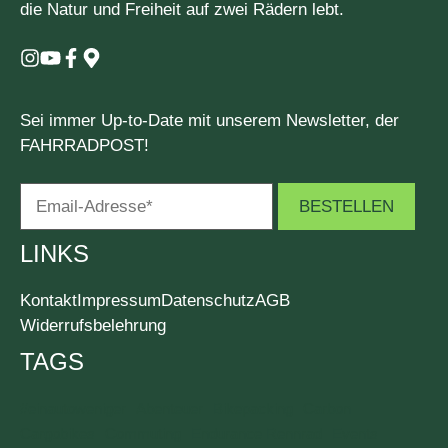
die Natur und Freiheit auf zwei Rädern lebt.
Sei immer Up-to-Date mit unserem Newsletter, der
FAHRRADPOST!
LINKS
Kontakt
Impressum
Datenschutz
AGB
Widerrufsbelehrung
TAGS
#einautoweniger
Abenteuer
Bikepacking
Carbon
Cargobikes
Commuting
Endurance Rennrad
Events