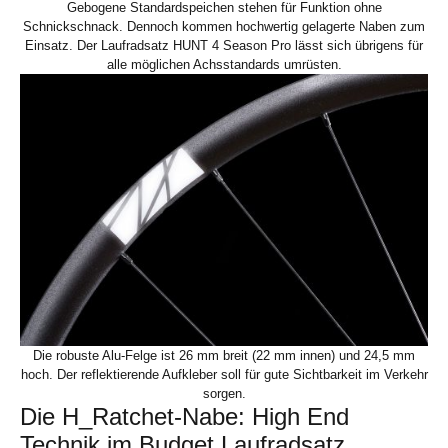
Gebogene Standardspeichen stehen für Funktion ohne
Schnickschnack. Dennoch kommen hochwertig gelagerte Naben zum
Einsatz. Der Laufradsatz HUNT 4 Season Pro lässt sich übrigens für
alle möglichen Achsstandards umrüsten.
Die robuste Alu-Felge ist 26 mm breit (22 mm innen) und 24,5 mm
hoch. Der reflektierende Aufkleber soll für gute Sichtbarkeit im Verkehr
sorgen.
Die H_Ratchet-Nabe: High End
Technik im Budget Laufradsatz