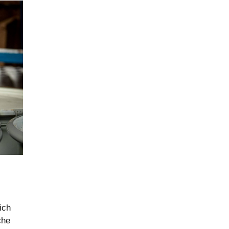
ich
che