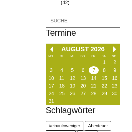
(42)
Search
Termine
AUGUST 2026
MO.
DI.
MI.
DO.
FR.
SA.
SO.
1
2
3
4
5
6
7
8
9
10
11
12
13
14
15
16
17
18
19
20
21
22
23
24
25
26
27
28
29
30
31
Schlagwörter
#einautoweniger
Abenteuer