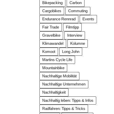
Bikepacking
Carbon
Cargobikes
Commuting
Endurance Rennrad
Events
Fair Trade
Filmtipp
Gravelbike
Interview
Klimawandel
Kolumne
Komoot
Long John
Martins Cycle Life
Mountainbike
Nachhaltige Mobilität
Nachhaltige Unternehmen
Nachhaltigkeit
Nachhaltig leben: Tipps & Infos
Radfahren: Tipps & Tricks