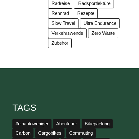
Radreise
Radsportlektüre
Rennrad
Rezepte
Slow Travel
Ultra Endurance
Verkehrswende
Zero Waste
Zubehör
TAGS
#einautoweniger
Abenteuer
Bikepacking
Carbon
Cargobikes
Commuting