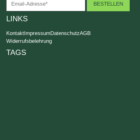
LINKS
Kontakt
Impressum
Datenschutz
AGB
Widerrufsbelehrung
TAGS
#einautoweniger
Abenteuer
Bikepacking
Carbon
Cargobikes
Commuting
Endurance Rennrad
Events
Fair Trade
Filmtipp
Gravelbike
Interview
Klimawandel
Kolumne
Komoot
Long John
Martins Cycle Life
Mountainbike
Nachhaltige Mobilität
Nachhaltige Unternehmen
Nachhaltigkeit
Nachhaltig leben: Tipps & Infos
Radfahren: Tipps & Tricks
Radreise
Radsportlektüre
Rennrad
Rezepte
Slow Travel
Ultra Endurance
Verkehrswende
Zero Waste
Zubehör