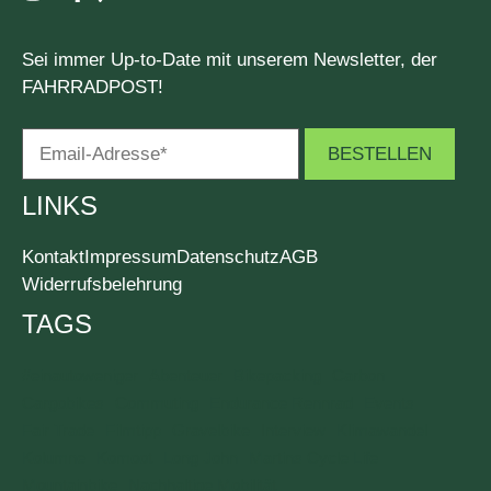
Sei immer Up-to-Date mit unserem Newsletter, der
FAHRRADPOST!
LINKS
Kontakt
Impressum
Datenschutz
AGB
Widerrufsbelehrung
TAGS
#einautoweniger
Abenteuer
Bikepacking
Carbon
Cargobikes
Commuting
Endurance Rennrad
Events
Fair Trade
Filmtipp
Gravelbike
Interview
Klimawandel
Kolumne
Komoot
Long John
Martins Cycle Life
Mountainbike
Nachhaltige Mobilität