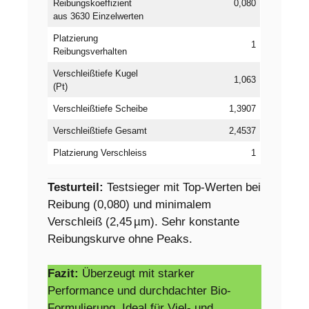
Reibungskoeffizient
0,080
aus 3630 Einzelwerten
Platzierung
1
Reibungsverhalten
Verschleißtiefe Kugel
1,063
(Pt)
Verschleißtiefe Scheibe
1,3907
Verschleißtiefe Gesamt
2,4537
Platzierung Verschleiss
1
Testurteil:
Testsieger mit Top-Werten bei
Reibung (0,080) und minimalem
Verschleiß (2,45 µm). Sehr konstante
Reibungskurve ohne Peaks.
Fazit:
Überzeugt mit starker
Performance und durchdachter Bio-
Formulierung. Ideal für Viel- und