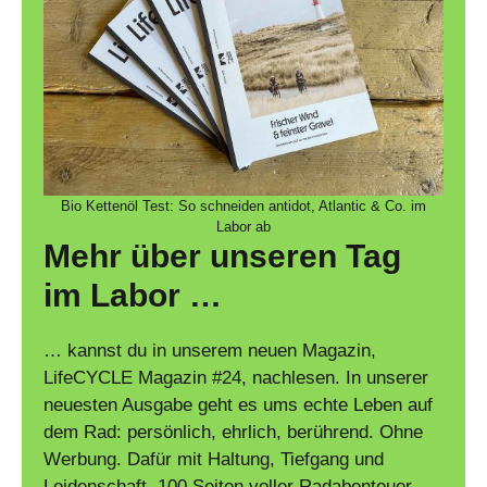
Bio Kettenöl Test: So schneiden antidot, Atlantic & Co. im
Labor ab
Mehr über unseren Tag
im Labor …
… kannst du in unserem neuen Magazin,
LifeCYCLE Magazin #24, nachlesen. In unserer
neuesten Ausgabe geht es ums echte Leben auf
dem Rad: persönlich, ehrlich, berührend. Ohne
Werbung. Dafür mit Haltung, Tiefgang und
Leidenschaft. 100 Seiten voller Radabenteuer,