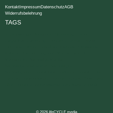
Kontakt
Impressum
Datenschutz
AGB
Widerrufsbelehrung
TAGS
#einautoweniger
Abenteuer
Bikepacking
Carbon
Cargobikes
Commuting
Endurance Rennrad
Events
Fair Trade
Filmtipp
Gravelbike
Interview
Klimawandel
Kolumne
Komoot
Long John
Martins Cycle Life
Mountainbike
Nachhaltige Mobilität
Nachhaltige Unternehmen
Nachhaltigkeit
Nachhaltig leben: Tipps & Infos
Radfahren: Tipps & Tricks
Radreise
Radsportlektüre
Rennrad
Rezepte
Slow Travel
Ultra Endurance
Verkehrswende
Zero Waste
Zubehör
© 2026 lifeCYCLE media