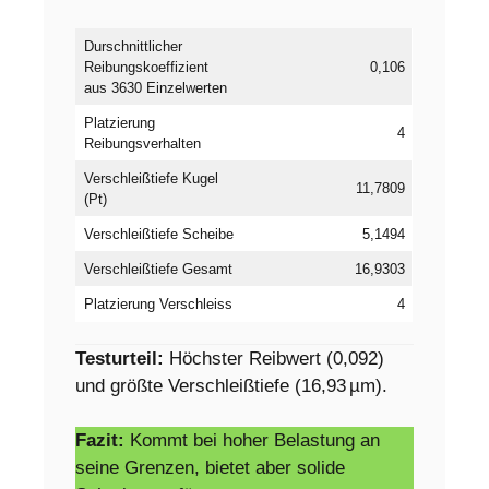
Durschnittlicher
Reibungskoeffizient
0,106
aus 3630 Einzelwerten
Platzierung
4
Reibungsverhalten
Verschleißtiefe Kugel
11,7809
(Pt)
Verschleißtiefe Scheibe
5,1494
Verschleißtiefe Gesamt
16,9303
Platzierung Verschleiss
4
Testurteil:
Höchster Reibwert (0,092)
und größte Verschleißtiefe (16,93 µm).
Fazit:
Kommt bei hoher Belastung an
seine Grenzen, bietet aber solide