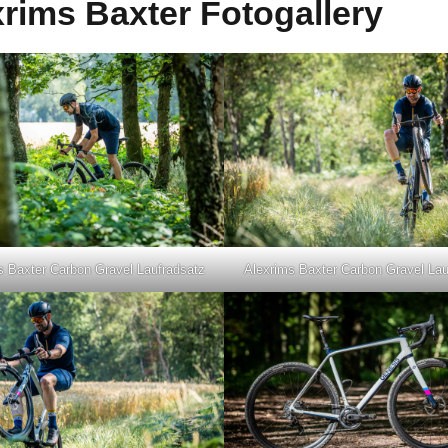
rims Baxter Fotogallery
s Baxter Carbon Gravel Laufradsatz
Alexrims Baxter Carbon Gravel Lau