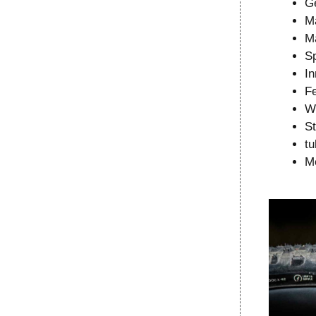
G
Ma
M
S
I
F
We
St
tu
Me