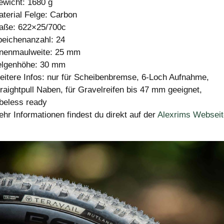
ewicht: 1680 g
terial Felge: Carbon
aße: 622×25/700c
peichenanzahl: 24
nnenmaulweite: 25 mm
elgenhöhe: 30 mm
itere Infos: nur für Scheibenbremse, 6-Loch Aufnahme,
raightpull Naben, für Gravelreifen bis 47 mm geeignet,
beless ready
hr Informationen findest du direkt auf der
Alexrims Webseit