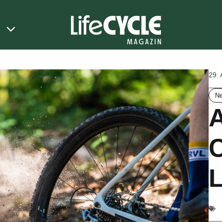
29.
N
A
L