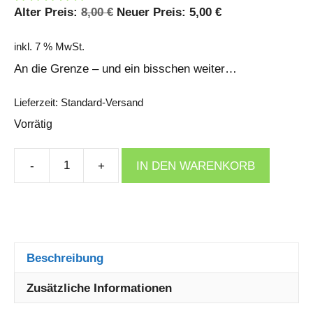
Ursprünglicher
Aktueller
Alter Preis:
8,00
€
Neuer Preis:
5,00
€
Preis
Preis
war:
ist:
inkl. 7 % MwSt.
8,00 €
5,00 €.
An die Grenze – und ein bisschen weiter…
Lieferzeit:
Standard-Versand
Vorrätig
-
+
IN DEN WARENKORB
lifeCYCLE
Magazine
Ausgabe
#19
Menge
Beschreibung
Zusätzliche Informationen