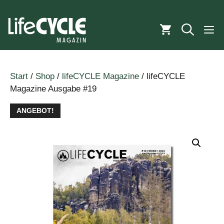
Zum
Inhalt
M
springen
Start
/
Shop
/
lifeCYCLE Magazine
/ lifeCYCLE
Magazine Ausgabe #19
ANGEBOT!