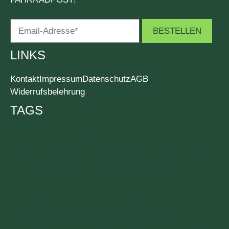
LINKS
Kontakt
Impressum
Datenschutz
AGB
Widerrufsbelehrung
TAGS
#einautoweniger
Abenteuer
Bikepacking
Carbon
Cargobikes
Commuting
Endurance Rennrad
Events
Fair Trade
Filmtipp
Gravelbike
Interview
Klimawandel
Kolumne
Komoot
Long John
Martins Cycle Life
Mountainbike
Nachhaltige Mobilität
Nachhaltige Unternehmen
Nachhaltigkeit
Nachhaltig leben: Tipps & Infos
Radfahren: Tipps & Tricks
Radreise
Radsportlektüre
Rennrad
Rezepte
Slow Travel