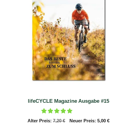
lifeCYCLE Magazine Ausgabe #15
Ursprünglicher
Aktueller
Alter Preis:
7,20
€
Neuer Preis:
5,00
€
Preis
Preis
war:
ist: