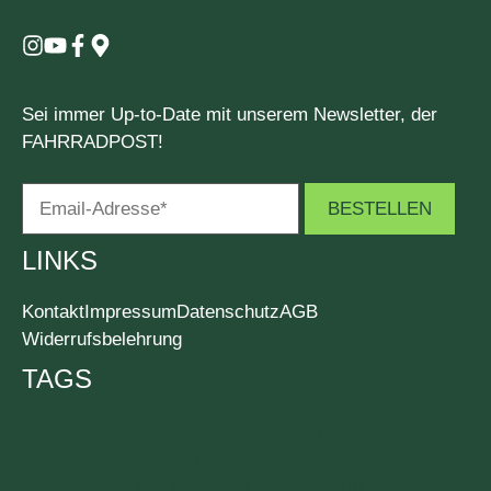
Sei immer Up-to-Date mit unserem Newsletter, der
FAHRRADPOST!
LINKS
Kontakt
Impressum
Datenschutz
AGB
Widerrufsbelehrung
TAGS
#einautoweniger
Abenteuer
Bikepacking
Carbon
Cargobikes
Commuting
Endurance Rennrad
Events
Fair Trade
Filmtipp
Gravelbike
Interview
Klimawandel