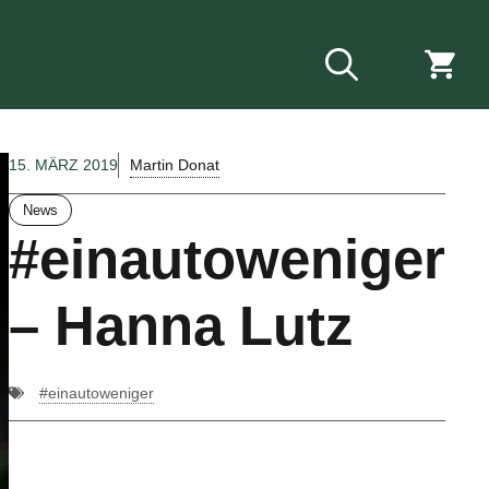
Martin Donat
15. MÄRZ 2019
News
#einautoweniger
– Hanna Lutz
#einautoweniger