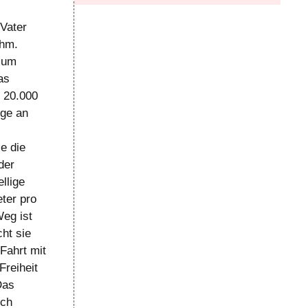
Vater
ahm.
 zum
as
s 20.000
nge an
e die
der
llige
ter pro
eg ist
ht sie
Fahrt mit
Freiheit
Das
uch