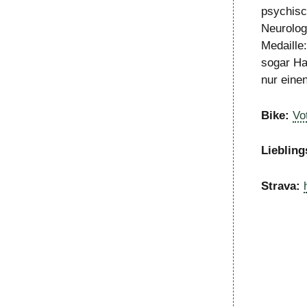
psychisc
Neurolog
Medaille:
sogar Ha
nur einen
Bike:
Vo
Liebling
Strava: