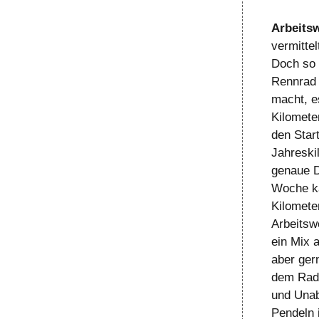
Arbeits
vermitte
Doch so r
Rennrad 
macht, es
Kilomete
den Star
Jahreski
genaue D
Woche ka
Kilomete
Arbeitsw
ein Mix 
aber ger
dem Rad 
und Unabh
Pendeln i