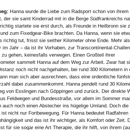
weg:
Hanna wurde die Liebe zum Radsport schon von ihrem 
lt, der sie samt Kinderrad mit in die Berge Südfrankreichs n
ichtig startete sie erst durch, als Freunde in Heilbronn sie
und zum Fixedgear-Bike brachten. Da Hanna, wenn sie etw
 richtig tut, frisst sie seither Kilometer ohne Ende. Mehr al
r im Jahr – da ist ihr Vorhaben, zur Transcontinental-Challe
t zu gehen, keinesfalls verwegen. Einen Großteil ihrer
lometer sammelt Hanna auf dem Weg zur Arbeit. Zwar hat si
istanz noch nicht nachgehalten, bei rund 300 Kilometern in 
nn man sich aber ausrechnen, dass eine ordentliche fünfste
rzahl dabei zusammenkommt. Hanna pendelt rund 30 Kilome
eg von Esslingen nach Göppingen und zurück. Der direkte W
aus Feldwegen und Bundesstraße, vor allem im Sommer mac
n auch noch einen Abstecher ins hügelige Umland. Doch die 
ist nicht nur Fortbewegung. Für Hanna bedeutet Radfahren 
ängigkeit und das ist ihr wichtiger, als Komfort oder Zeit. 
st für sie sogar eine Art Therapie, die ihr hilft, von ihrem (a