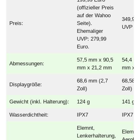
(offizieller Preis
auf der Wahoo
349,99 
Preis:
Seite).
UVP
Ehemaliger
UVP: 279,99
Euro.
57,5 mm x 90,5
54,4 m
Abmessungen:
mm x 21,2 mm
mm x 1
68,6 mm (2,7
68,58 m
Displaygröße:
Zoll)
Zoll)
Gewicht (inkl. Halterung):
124 g
141 g
Wasserdichtheit:
IPX7
IPX7
Elemnt,
Elemnt
Lenkerhalterung,
Aerohal