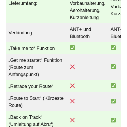
Lieferumfang:
Vorbauhalterung,
Vorbauh
Aerohalterung,
Kurzanl
Kurzanleitung
ANT+ und
ANT+ u
Verbindung:
Bluetooth
Bluetoo
„Take me to“ Funktion
„Get me startet“ Funktion
(Route zum
Anfangspunkt)
„Retrace your Route“
„Route to Start“ (Kürzeste
Route)
„Back on Track“
(Umleitung auf Abruf)