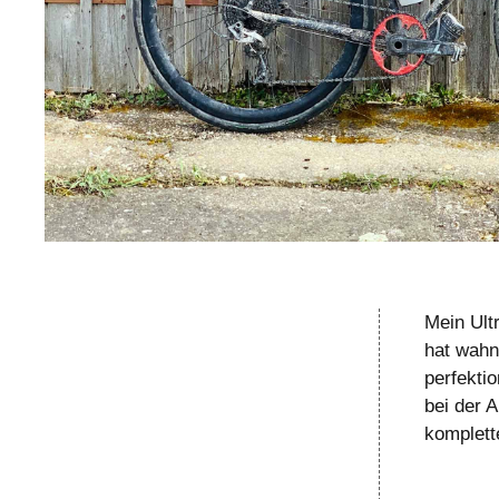
Mein Ult
hat wahns
perfekti
bei der A
komplett