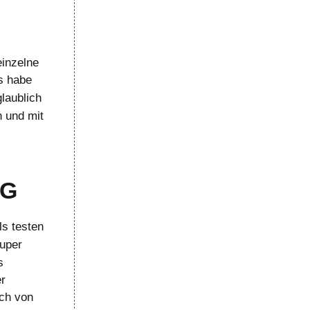
einzelne
s habe
laublich
h und mit
AG
ls testen
super
s
er
ich von