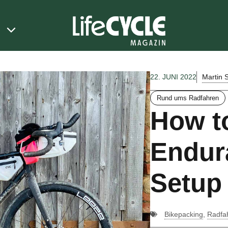
Martin S
22. JUNI 2022
Rund ums Radfahren
How to
Endur
Setup
Bikepacking
,
Radfah