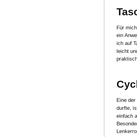
Tas
Für mich
ein Anwe
ich auf 
leicht u
praktisc
Cyc
Eine der
durfte, i
einfach 
Besonder
Lenkerro