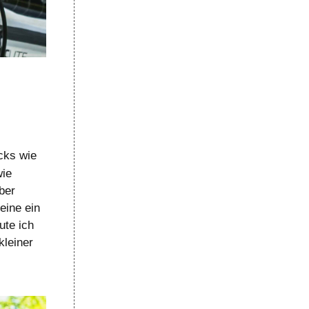
cks wie
wie
ber
eine ein
ute ich
kleiner