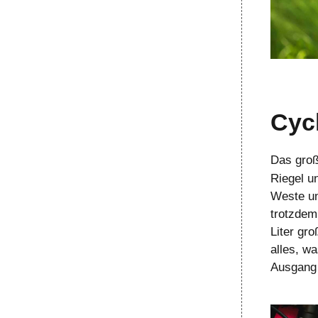
Cyc
Das gro
Riegel u
Weste un
trotzdem 
Liter gro
alles, w
Ausgang 