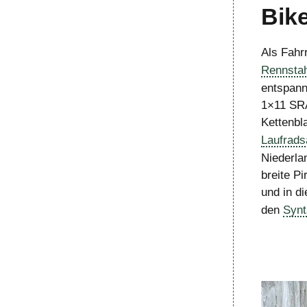
Bik
Als Fahr
Rennstah
entspann
1×11 SRA
Kettenbla
Laufrad
Niederla
breite Pi
und in di
den
Synt