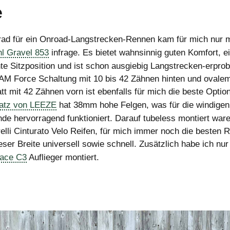
e
rad für ein Onroad-Langstrecken-Rennen kam für mich nur 
l Gravel 853
infrage. Es bietet wahnsinnig guten Komfort, e
te Sitzposition und ist schon ausgiebig Langstrecken-erprob
M Force Schaltung mit 10 bis 42 Zähnen hinten und ovale
tt mit 42 Zähnen vorn ist ebenfalls für mich die beste Optio
satz von LEEZE
hat 38mm hohe Felgen, was für die windigen
nde hervorragend funktioniert. Darauf tubeless montiert wa
relli Cinturato Velo Reifen, für mich immer noch die besten R
eser Breite universell sowie schnell. Zusätzlich habe ich nu
ace C3
Auflieger montiert.