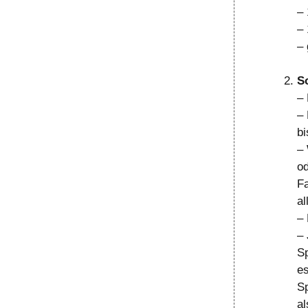
– 
– 
– 
S
– 
– 
bi
– 
od
F
al
–
– 
Sp
es
S
al