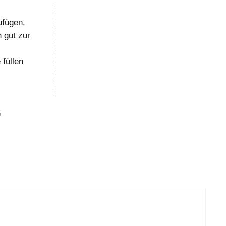
ufügen.
h gut zur
 füllen
“