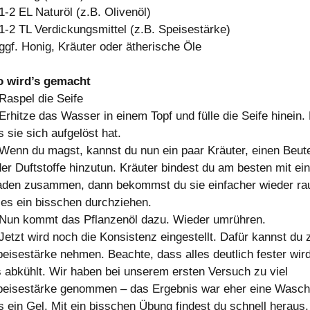
1-2 EL Naturöl (z.B. Olivenöl)
1-2 TL Verdickungsmittel (z.B. Speisestärke)
ggf. Honig, Kräuter oder ätherische Öle
o wird’s gemacht
Raspel die Seife
Erhitze das Wasser in einem Topf und fülle die Seife hinein.
s sie sich aufgelöst hat.
Wenn du magst, kannst du nun ein paar Kräuter, einen Beut
er Duftstoffe hinzutun. Kräuter bindest du am besten mit e
aden zusammen, dann bekommst du sie einfacher wieder ra
les ein bisschen durchziehen.
 Nun kommt das Pflanzenöl dazu. Wieder umrühren.
Jetzt wird noch die Konsistenz eingestellt. Dafür kannst du 
eisestärke nehmen. Beachte, dass alles deutlich fester wir
 abkühlt. Wir haben bei unserem ersten Versuch zu viel
peisestärke genommen – das Ergebnis war eher eine Wasch
s ein Gel. Mit ein bisschen Übung findest du schnell heraus,