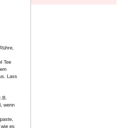
 Rühre,
el Tee
inem
us. Lass
z.B.
d, wenn
paste,
 wie es