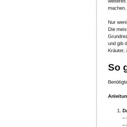
weiteres
machen.
Nur weni
Die meis
Grundrez
und gib 
Kräuter, 
So 
Benötigte
Anleitu
D
–
– 