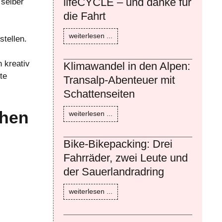
lifeCYCLE – und danke für
 selber
die Fahrt
weiterlesen ...
tellen.
 kreativ
Klimawandel in den Alpen:
te
Transalp-Abenteuer mit
Schattenseiten
chen
weiterlesen ...
Bike-Bikepacking: Drei
Fahrräder, zwei Leute und
der Sauerlandradring
weiterlesen ...