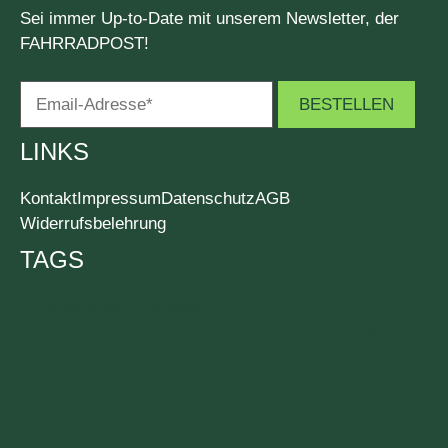
Sei immer Up-to-Date mit unserem Newsletter, der
FAHRRADPOST!
LINKS
Kontakt
Impressum
Datenschutz
AGB
Widerrufsbelehrung
TAGS
#einautoweniger
Abenteuer
Bikepacking
Carbon
Cargobikes
Commuting
Endurance Rennrad
Events
Fair Trade
Filmtipp
Gravelbike
Interview
Klimawandel
Kolumne
Komoot
Long John
Martins Cycle Life
Mountainbike
Nachhaltige Mobilität
Nachhaltige Unternehmen
Nachhaltigkeit