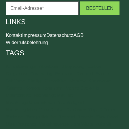
LINKS
Kontakt
Impressum
Datenschutz
AGB
Widerrufsbelehrung
TAGS
#einautoweniger
Abenteuer
Bikepacking
Carbon
Cargobikes
Commuting
Endurance Rennrad
Events
Fair Trade
Filmtipp
Gravelbike
Interview
Klimawandel
Kolumne
Komoot
Long John
Martins Cycle Life
Mountainbike
Nachhaltige Mobilität
Nachhaltige Unternehmen
Nachhaltigkeit
Nachhaltig leben: Tipps & Infos
Radfahren: Tipps & Tricks
Radreise
Radsportlektüre
Rennrad
Rezepte
Slow Travel
Ultra Endurance
Verkehrswende
Zero Waste
Zubehör