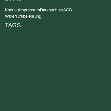
Kontakt
Impressum
Datenschutz
AGB
Widerrufsbelehrung
TAGS
#einautoweniger
Abenteuer
Bikepacking
Carbon
Cargobikes
Commuting
Endurance Rennrad
Events
Fair Trade
Filmtipp
Gravelbike
Interview
Klimawandel
Kolumne
Komoot
Long John
Martins Cycle Life
Mountainbike
Nachhaltige Mobilität
Nachhaltige Unternehmen
Nachhaltigkeit
Nachhaltig leben: Tipps & Infos
Radfahren: Tipps & Tricks
Radreise
Radsportlektüre
Rennrad
Rezepte
Slow Travel
Ultra Endurance
Verkehrswende
Zero Waste
Zubehör