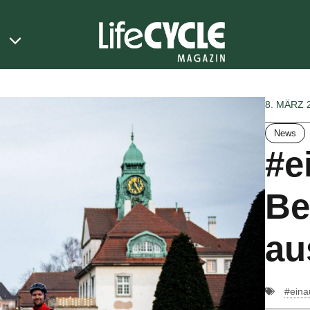
8. MÄRZ 
News
#e
Be
au
#eina