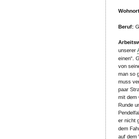
Wohnort
Beruf:
G
Arbeits
unserer
einen“. G
von sein
man so g
muss ver
paar Str
mit dem 
Runde un
Pendelfah
er nicht
dem Fahr
auf dem 