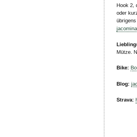
Hook 2, 
oder kur
übrigens
jacomina
Lieblings
Mütze. N
Bike:
Bo
Blog:
ja
Strava: