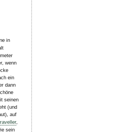
ne in
lt
ometer
er, wenn
ecke
ach ein
er dann
schöne
t seinen
eht (und
ut), auf
aveller
,
ie sein