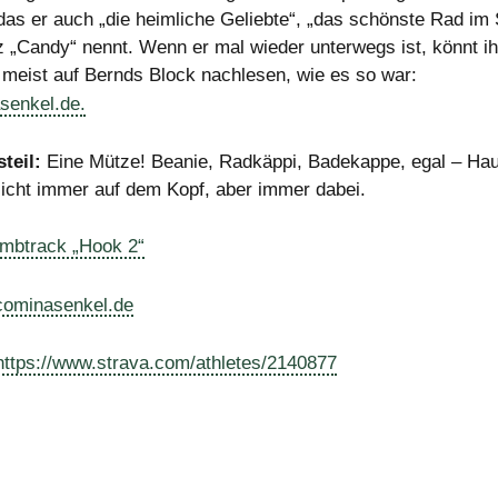
das er auch „die heimliche Geliebte“, „das schönste Rad im S
z „Candy“ nennt. Wenn er mal wieder unterwegs ist, könnt ih
 meist auf Bernds Block nachlesen, wie es so war:
senkel.de.
teil:
Eine Mütze! Beanie, Radkäppi, Badekappe, egal – Ha
icht immer auf dem Kopf, aber immer dabei.
mbtrack „Hook 2“
cominasenkel.de
https://www.strava.com/athletes/2140877