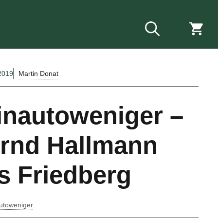
Martin Donat
2019
inautoweniger –
rnd Hallmann
s Friedberg
utoweniger