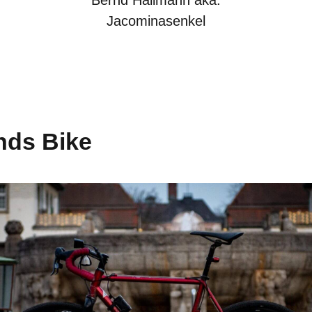
Jacominasenkel
nds Bike