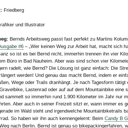
:
Friedberg
rafiker und Illustrator
weg:
Bernds Arbeitsweg passt fast perfekt zu Martins Kolum
Ausgabe #6
– „Wer keinen Weg zur Arbeit hat, macht sich ha
anz so ist es bei Bernd nicht, immerhin trennen ihn vier Kil
em Büro in Bad Nauheim. Aber was sind schon vier Kilomet
ern radelt, wie Bernd? Die Lösung ist ganz einfach: Die Str
längert werden! Und genau das macht Bernd, indem er einf
aßen, Wege oder Trails dranhängt. Je nach Tagesform tätigt 
Gravelbike, Lastenrad oder auf auf dem Mountainbike eine 
d sammelt so immerhin rund 1.900 Kilometer im Jahr nur mi
rten. Aber auch in seiner Freizeit sitzt er, wann immer es g
 gerade im Wald steht und irgendwelche Mountainbiketrails ba
rad. So haben wir ihn auch kennengelernt: Beim
Candy B Gr
Weg nach Berlin. Bernd ist genau so bikepackingerfahren, w