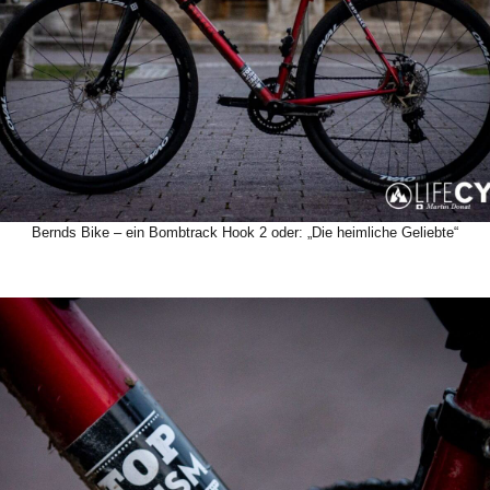
Bernds Bike – ein Bombtrack Hook 2 oder: „Die heimliche Geliebte“