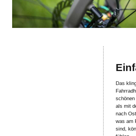
Einf
Das klin
Fahrradh
schönen 
als mit 
nach Ost
was am R
sind, kö