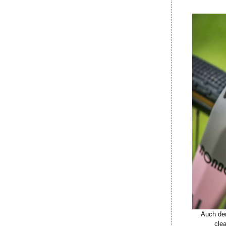
Auch der
cle