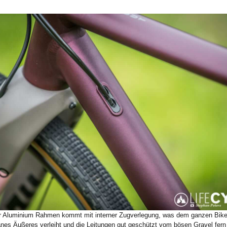
 Aluminium Rahmen kommt mit interner Zugverlegung, was dem ganzen Bike
anes Äußeres verleiht und die Leitungen gut geschützt vom bösen Gravel fern 