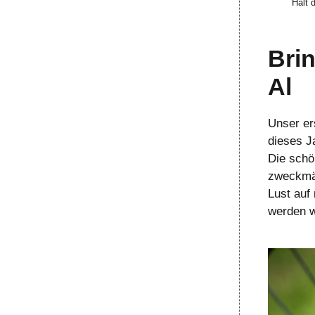
Hält 
Bri
Al
Unser er
dieses J
Die schö
zweckmäß
Lust auf
werden w