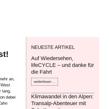
NEUESTE ARTIKEL
st!
Auf Wiedersehen,
lifeCYCLE – und danke für
die Fahrt
m
mehr an,
weiterlesen ...
n West
 lang,
Klimawandel in den Alpen:
hon dabei
Transalp-Abenteuer mit
Zahn