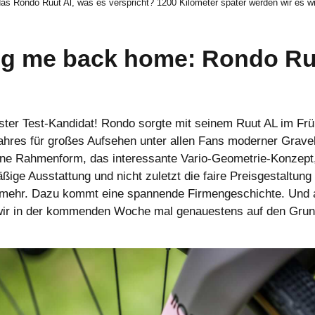
das Rondo Ruut Al, was es verspricht? 1200 Kilometer später werden wir es w
ng me back home: Rondo Ru
ster Test-Kandidat! Rondo sorgte mit seinem Ruut AL im Frü
ahres für großes Aufsehen unter allen Fans moderner Grave
ne Rahmenform, das interessante Vario-Geometrie-Konzept,
ige Ausstattung und nicht zuletzt die faire Preisgestaltun
 mehr. Dazu kommt eine spannende Firmengeschichte. Und 
ir in der kommenden Woche mal genauestens auf den Grun