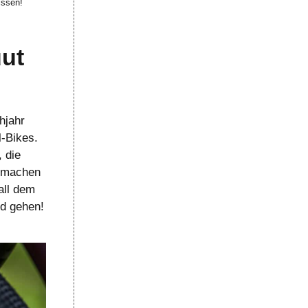
issen!
ut
hjahr
l-Bikes.
 die
g machen
all dem
d gehen!