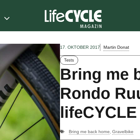
Martin Donat
17. OKTOBER 2017
Tests
Bring me 
Rondo Ruu
lifeCYCLE
Bring me back home
,
Gravelbike