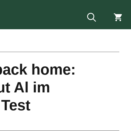
back home:
t Al im
 Test