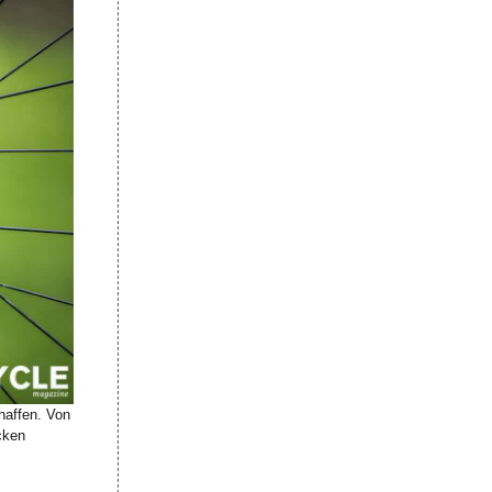
haffen. Von
cken