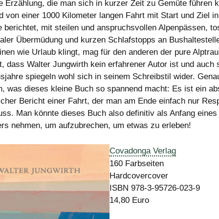
 Erzählung, die man sich in kurzer Zeit zu Gemüte führen 
 von einer 1000 Kilometer langen Fahrt mit Start und Ziel in
 berichtet, mit steilen und anspruchsvollen Alpenpässen, 
taler Übermüdung und kurzen Schlafstopps an Bushaltestell
einen wie Urlaub klingt, mag für den anderen der pure Alptra
t, dass Walter Jungwirth kein erfahrener Autor ist und auch 
sjahre spiegeln wohl sich in seinem Schreibstil wider. Genau
h, was dieses kleine Buch so spannend macht: Es ist ein ab
scher Bericht einer Fahrt, der man am Ende einfach nur Res
uss. Man könnte dieses Buch also definitiv als Anfang eines
rs nehmen, um aufzubrechen, um etwas zu erleben!
Covadonga Verlag
160 Farbseiten
Hardcovercover
ISBN 978-3-95726-023-9
14,80 Euro