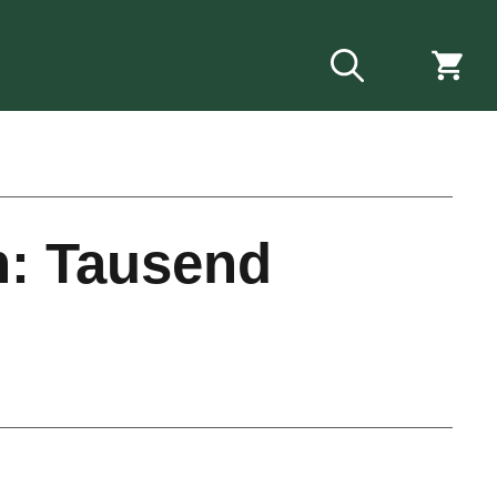
h: Tausend
n