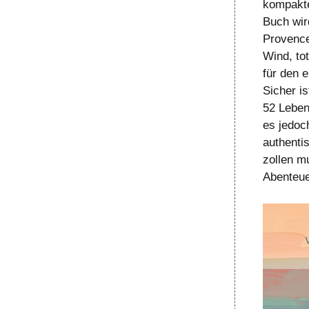
kompakte
Buch wird
Provence
Wind, to
für den 
Sicher is
52 Leben
es jedoc
authenti
zollen m
Abenteue