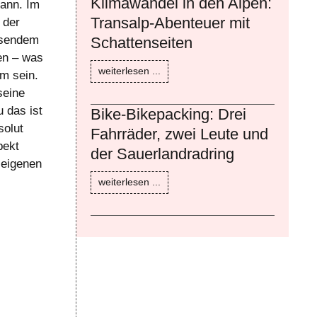
Klimawandel in den Alpen:
kann. Im
Transalp-Abenteuer mit
 der
tosendem
Schattenseiten
en – was
weiterlesen ...
um sein.
seine
 das ist
Bike-Bikepacking: Drei
solut
Fahrräder, zwei Leute und
pekt
der Sauerlandradring
 eigenen
weiterlesen ...