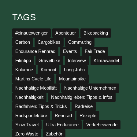
TAGS
#einautoweniger
Abenteuer
Bikepacking
Carbon
Cargobikes
Commuting
Endurance Rennrad
Events
Fair Trade
Filmtipp
Gravelbike
Interview
Klimawandel
Kolumne
Komoot
Long John
Martins Cycle Life
Mountainbike
Nachhaltige Mobilität
Nachhaltige Unternehmen
Nachhaltigkeit
Nachhaltig leben: Tipps & Infos
Radfahren: Tipps & Tricks
Radreise
Radsportlektüre
Rennrad
Rezepte
Slow Travel
Ultra Endurance
Verkehrswende
Zero Waste
Zubehör